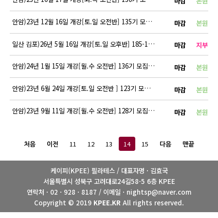
마감
본원
안암)23년 12월 16일 개강[토.일 오전반] 135기 모집 안내
마감
본원
일산 김포)26년 5월 16일 개강[토.일 오후반] 185-1기
마감
지부
안암)24년 1월 15일 개강[월.수 오전반] 136기 모집 안내
마감
본원
안암)23년 6월 24일 개강[토.일 오전반 ] 123기 모집 안내
마감
본원
안암)23년 9월 11일 개강[월.수 오전반] 128기 모집 안내
마감
본원
11
12
13
14
15
처음
이전
다음
맨끝
케이피(KPEE) 필라테스 / 대표자명 · 김효국
서울특별시 성북구 고려대로24길58-5 6층 KPEE
연락처 · 02 · 928 · 8187 / 이메일 · nightsp@naver.com
Copyright © 2019
KPEE.KR
All rights reserved.