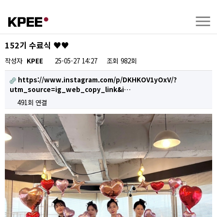
152기 수료식 ♥️♥️
작성자
KPEE
25-05-27 14:27
조회
982회
https://www.instagram.com/p/DKHKOV1yOxV/?
utm_source=ig_web_copy_link&i…
491회 연결