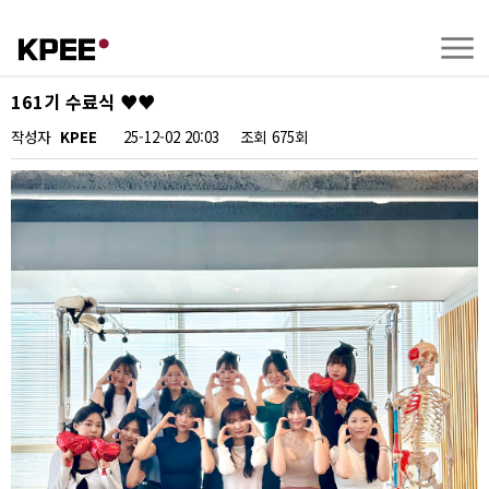
161기 수료식 ♥️♥️
작성자
KPEE
25-12-02 20:03
조회
675회