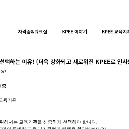
자격증&워크샵
KPEE 이야기
KPEE 교육지
소개
교육일정
지도자 과정 후기
지부모집안
선택하는 이유! (더욱 강화되고 새로워진 KPEE로 인
사
필라테스 지도자 과정
상담 등록 후기
일산김포 지
0건
안내
티칭 워크샵
취업후기
수원용인 지
격증
항
상지,하지+자세평가
광주 지부(계약 
범교육기관
길
PTT 프로그램
 위해서는 교육기관을 신중하게 선택해야 합니다.