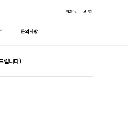
회원가입
로그인
부
문의사항
내
자주묻는 질문
사드립니다)
부
취업 알아보기
부
창업 컨설팅
만료)